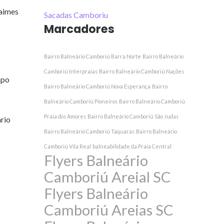
daimes
Sacadas Camboriu
Marcadores
Bairro Balneário Camboriú Barra Norte
Bairro Balneário
Camboriú Interpraias
Bairro Balneário Camboriú Nações
apo
Bairro Balneário Camboriú Nova Esperança
Bairro
Balneário Camboriú Pioneiros
Bairro Balneário Camboriú
Praia dos Amores
Bairro Balneário Camboriú São Judas
rio
Bairro Balneário Camboriú Taquaras
Bairro Balneário
Camboriú Vila Real
balneabilidade da Praia Central
Flyers Balneário
Camboriú Areial SC
o
Flyers Balneário
Camboriú Areias SC