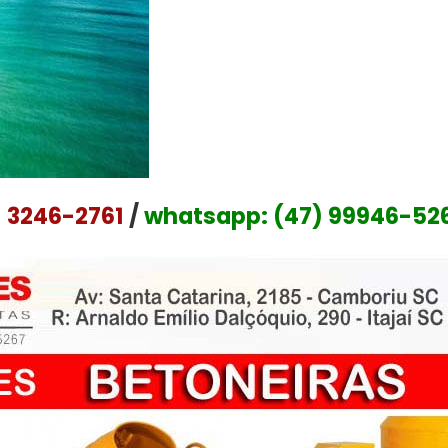
) 3246-2761
/
whatsapp: (47) 99946-52