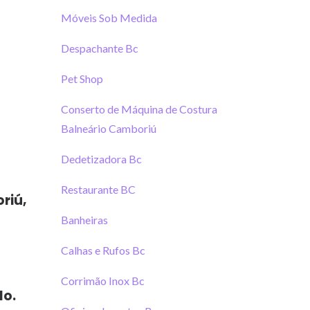
Móveis Sob Medida
Despachante Bc
Pet Shop
Conserto de Máquina de Costura
Balneário Camboriú
Dedetizadora Bc
Restaurante BC
riú,
Banheiras
Calhas e Rufos Bc
Corrimão Inox Bc
do.