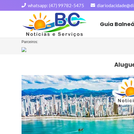
whatsapp: (47) 99782-5475
diariodacidade@di
Guia Balne
Parceiros:
Alugu