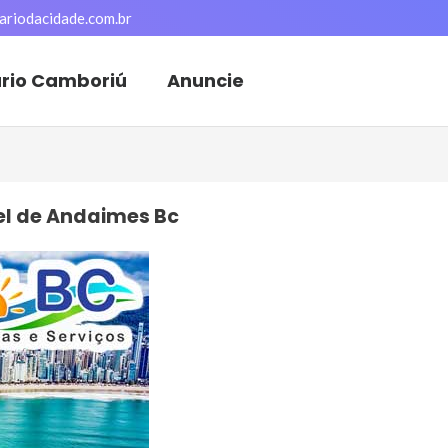
ariodacidade.com.br
ário Camboriú
Anuncie
el de Andaimes Bc