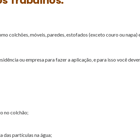
s Trabalhos:
como colchões, móveis, paredes, estofados (exceto couro ou napa) 
esidência ou empresa para fazer a aplicação, e para isso você deve
to no colchão;
a das partículas na água;