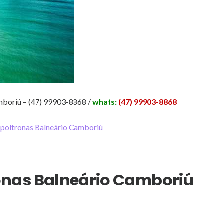
mboriú – (47) 99903-8868 /
whats:
(47) 99903-8868
onas Balneário Camboriú