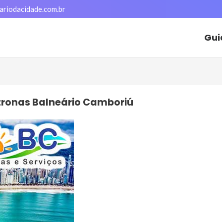
ariodacidade.com.br
Gui
tronas Balneário Camboriú