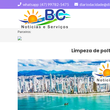
whatsapp: (47) 99782-5475
diariodacidade@di
Parceiros:
Limpeza de pol