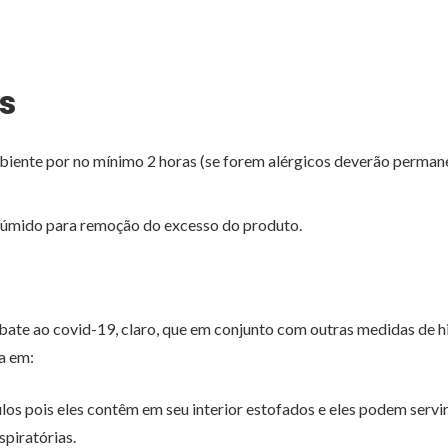
s
iente por no mínimo 2 horas (se forem alérgicos deverão perman
o úmido para remoção do excesso do produto.
bate ao covid-19, claro, que em conjunto com outras medidas de h
a em:
los pois eles contêm em seu interior estofados e eles podem servi
piratórias.