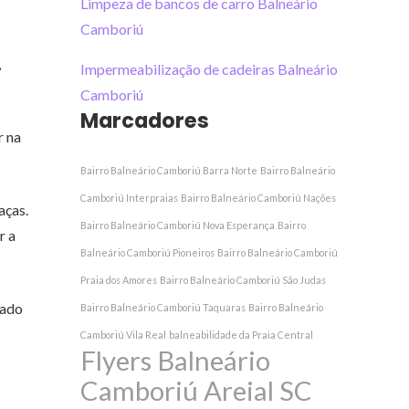
Limpeza de bancos de carro Balneário
Camboriú
,
Impermeabilização de cadeiras Balneário
Camboriú
Marcadores
r na
Bairro Balneário Camboriú Barra Norte
Bairro Balneário
Camboriú Interpraias
Bairro Balneário Camboriú Nações
aças.
Bairro Balneário Camboriú Nova Esperança
Bairro
r a
Balneário Camboriú Pioneiros
Bairro Balneário Camboriú
Praia dos Amores
Bairro Balneário Camboriú São Judas
zado
Bairro Balneário Camboriú Taquaras
Bairro Balneário
Camboriú Vila Real
balneabilidade da Praia Central
Flyers Balneário
Camboriú Areial SC