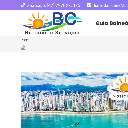
whatsapp: (47) 99782-5475
diariodacidade@di
Guia Balne
Parceiros: