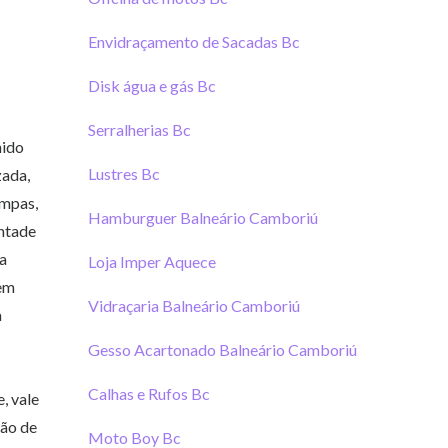
Envidraçamento de Sacadas Bc
Disk água e gás Bc
Serralherias Bc
hido
Lustres Bc
zada,
impas,
Hamburguer Balneário Camboriú
ontade
ra
Loja Imper Aquece
tem
Vidraçaria Balneário Camboriú
a
Gesso Acartonado Balneário Camboriú
Calhas e Rufos Bc
, vale
ção de
Moto Boy Bc