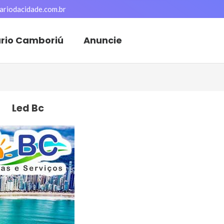
ariodacidade.com.br
ário Camboriú
Anuncie
Led Bc