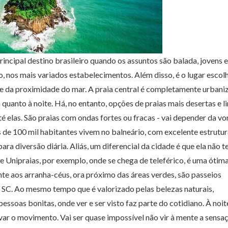
incipal destino brasileiro quando os assuntos são balada, jovens e
o, nos mais variados estabelecimentos. Além disso, é o lugar escol
 e da proximidade do mar. A praia central é completamente urbani
 quanto à noite. Há, no entanto, opções de praias mais desertas e l
 elas. São praias com ondas fortes ou fracas - vai depender da v
 de 100 mil habitantes vivem no balneário, com excelente estrutu
 para diversão diária. Aliás, um diferencial da cidade é que ela não 
e Unipraias, por exemplo, onde se chega de teleférico, é uma ótim
ente aos arranha-céus, ora próximo das áreas verdes, são passeios
u SC. Ao mesmo tempo que é valorizado pelas belezas naturais,
ssoas bonitas, onde ver e ser visto faz parte do cotidiano. À noite
ar o movimento. Vai ser quase impossível não vir à mente a sensa