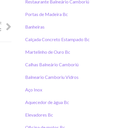
Restaurante Balneário Camboriú
gh
Banheiras
Portas de Madeira Bc
t
Banheiras
c
Calçada Concreto Estampado Bc
Martelinho de Ouro Bc
Calhas Balneário Camboriú
Balneario Camboriu Vidros
Aço Inox
Aquecedor de água Bc
Elevadores Bc
Oficina de motos Bc