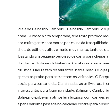
Praia de Balneário Camboríu. Balneário Camboríu é o pr
praia. Durante a alta temporada, tem festa pra todo lad
por muita gente para morar, por causa da tranquilidade
cheia de edifícios altos e muito movimento, tanto de dia
bastando um pequeno percurso de carro para chegar até
do cliente. Notícias de Balneário Camboríu. Pouco mais
turística. Não faltam restaurantes, bares, hotéis e lojas
apenas as praias para entreterem os visitantes. O Parqu
opção para passar o dia. Caminhadas ao ar livre, ora fr
interessantes para fazer na cidade. Balneário Camborí
Balneário exibe uma atmosfera luxuosa, com carrões e pe
a pena dar uma passada no calçadão central para observ