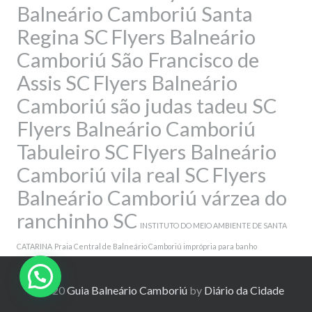
Balneário Camboriú Santa
Regina SC
Flyers Balneário
Camboriú São Francisco de
Assis SC
Flyers Balneário
Camboriú são judas tadeu SC
Flyers Balneário Camboriú
Tabuleiro SC
Flyers Balneário
Camboriú vila real SC
Flyers
Balneário Camboriú várzea do
ranchinho SC
INSTITUTO DO MEIO AMBIENTE DE SANTA
CATARINA
Praia Central de Balneário Camboriú imprópria para banho
© 2020
Guia Balneário Camboriú
by
Diário da Cidade