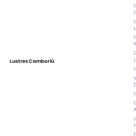
C
C
L
C
R
C
L
Lustres Camboriú
C
V
D
C
C
A
J
F