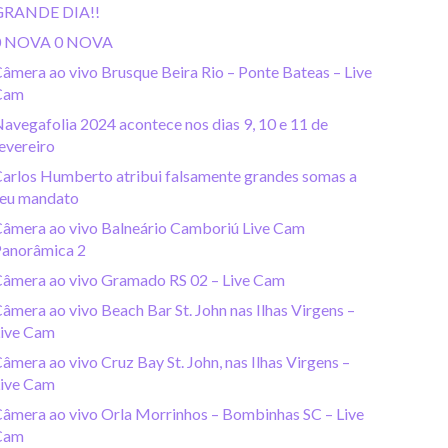
GRANDE DIA!!
0 NOVA 0 NOVA
âmera ao vivo Brusque Beira Rio – Ponte Bateas – Live
Cam
avegafolia 2024 acontece nos dias 9, 10 e 11 de
evereiro
arlos Humberto atribui falsamente grandes somas a
eu mandato
âmera ao vivo Balneário Camboriú Live Cam
anorâmica 2
âmera ao vivo Gramado RS 02 – Live Cam
âmera ao vivo Beach Bar St. John nas Ilhas Virgens –
ive Cam
âmera ao vivo Cruz Bay St. John, nas Ilhas Virgens –
ive Cam
âmera ao vivo Orla Morrinhos – Bombinhas SC – Live
Cam