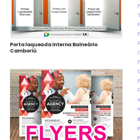
F
T
F
F
F
Porta laqueada interna Balneário
Camboriú
Q
F
C
P
F
I
I
p
p