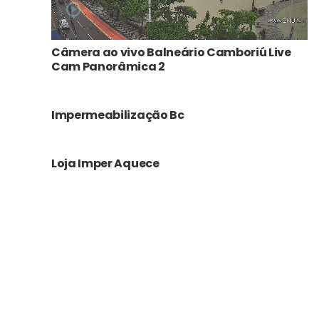
Câmera ao vivo Balneário Camboriú Live
Cam Panorâmica 2
Impermeabilização Bc
Loja Imper Aquece