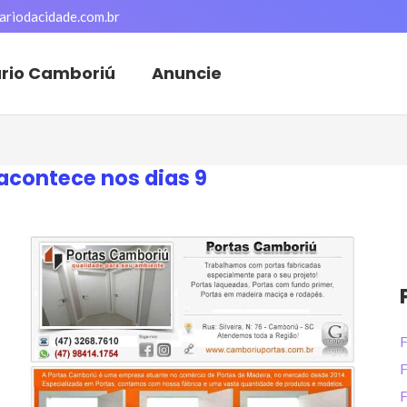
ariodacidade.com.br
ário Camboriú
Anuncie
acontece nos dias 9
F
F
F