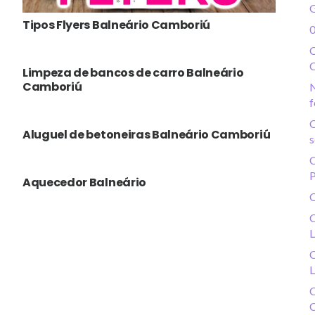
Tipos Flyers Balneário Camboriú
C
Limpeza de bancos de carro Balneário
Camboriú
N
f
C
Aluguel de betoneiras Balneário Camboriú
s
C
P
Aquecedor Balneário
C
C
L
C
L
C