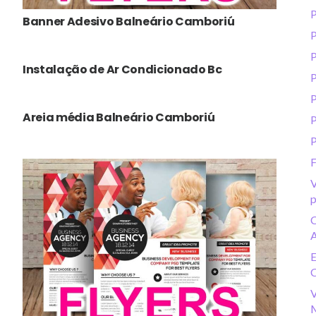
P
Banner Adesivo Balneário Camboriú
P
P
Instalação de Ar Condicionado Bc
P
P
Areia média Balneário Camboriú
P
P
F
V
p
C
A
E
C