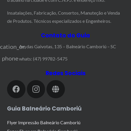
Insatalações, Fabricação, Consertos, Manuteção e Venda
de Produtos. Técnicos especializados e Engenheiros.
Contato do Guia
ocation_on
Av: das Gaivotas, 135 – Balneário Camboriú – SC
phone
whats: (47) 99782-5475
Redes Sociais
Guia Balneário Camboriú
Flyer Impressão Balneário Camboriú