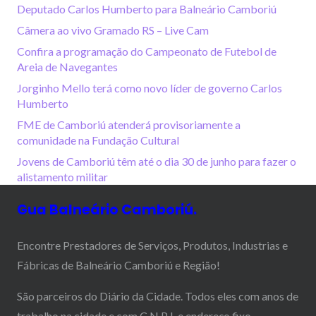
Deputado Carlos Humberto para Balneário Camboriú
Câmera ao vivo Gramado RS – Live Cam
Confira a programação do Campeonato de Futebol de
Areia de Navegantes
Jorginho Mello terá como novo líder de governo Carlos
Humberto
FME de Camboriú atenderá provisoriamente a
comunidade na Fundação Cultural
Jovens de Camboriú têm até o dia 30 de junho para fazer o
alistamento militar
Gua Balneário Camboriú.
Encontre Prestadores de Serviços, Produtos, Industrias e
Fábricas de Balneário Camboriú e Região!
São parceiros do Diário da Cidade. Todos eles com anos de
trabalho na cidade e com C.N.P.J. e endereço fixo.