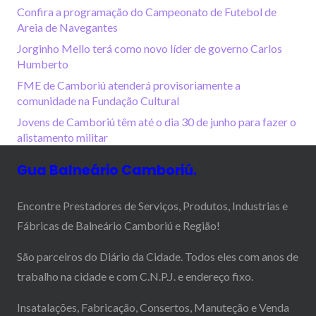
Confira a programação do Campeonato de Futebol de
Areia de Navegantes
Jorginho Mello terá como novo líder de governo Carlos
Humberto
FME de Camboriú atenderá provisoriamente a
comunidade na Fundação Cultural
Jovens de Camboriú têm até o dia 30 de junho para fazer o
alistamento militar
Gua Balneário Camboriú.
Encontre Prestadores de Serviços, Produtos, Industrias e
Fábricas de Balneário Camboriú e Região!
São parceiros do Diário da Cidade. Todos eles com anos de
trabalho na cidade e com C.N.P.J. e endereço fixo.
Insatalações, Fabricação, Consertos, Manuteção e Venda