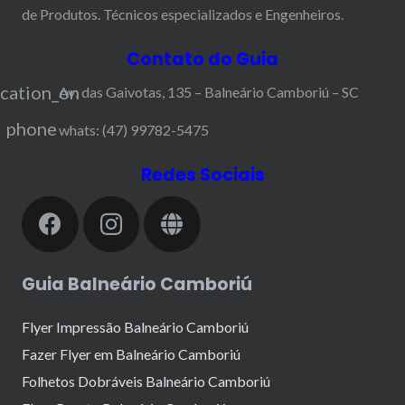
de Produtos. Técnicos especializados e Engenheiros.
Contato do Guia
ocation_on
Av: das Gaivotas, 135 – Balneário Camboriú – SC
phone
whats: (47) 99782-5475
Redes Sociais
Guia Balneário Camboriú
Flyer Impressão Balneário Camboriú
Fazer Flyer em Balneário Camboriú
Folhetos Dobráveis Balneário Camboriú