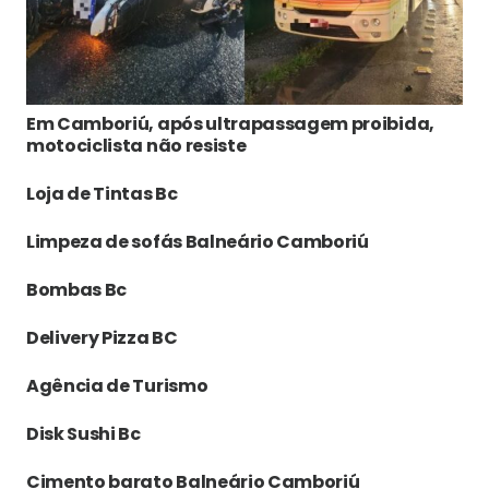
Em Camboriú, após ultrapassagem proibida,
motociclista não resiste
Loja de Tintas Bc
Limpeza de sofás Balneário Camboriú
Bombas Bc
Delivery Pizza BC
Agência de Turismo
Disk Sushi Bc
Cimento barato Balneário Camboriú