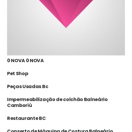
0 NOVA 0 NOVA
Pet Shop
Peças Usadas Bc
Impermeabilização de colchão Balneário
Camboriú
Restaurante BC
Conserto de Máquina de Costura Balneário