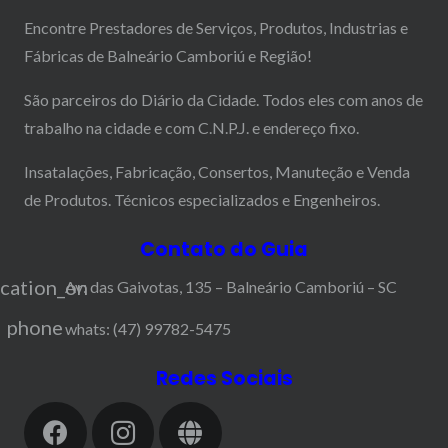
Encontre Prestadores de Serviços, Produtos, Industrias e
Fábricas de Balneário Camboriú e Região!
São parceiros do Diário da Cidade. Todos eles com anos de
trabalho na cidade e com C.N.P.J. e endereço fixo.
Insatalações, Fabricação, Consertos, Manuteção e Venda
de Produtos. Técnicos especializados e Engenheiros.
Contato do Guia
ocation_on
Av: das Gaivotas, 135 – Balneário Camboriú – SC
phone
whats: (47) 99782-5475
Redes Sociais