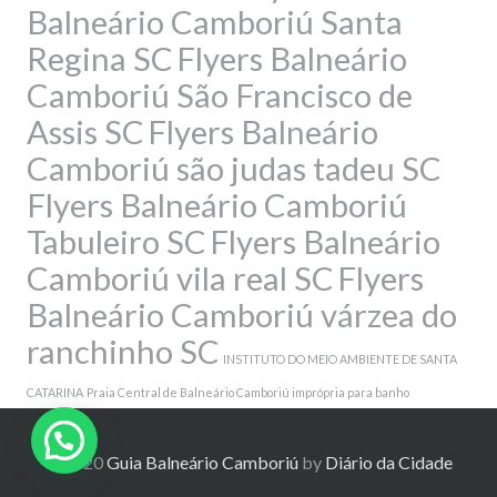
Balneário Camboriú Santa
Regina SC
Flyers Balneário
Camboriú São Francisco de
Assis SC
Flyers Balneário
Camboriú são judas tadeu SC
Flyers Balneário Camboriú
Tabuleiro SC
Flyers Balneário
Camboriú vila real SC
Flyers
Balneário Camboriú várzea do
ranchinho SC
INSTITUTO DO MEIO AMBIENTE DE SANTA
CATARINA
Praia Central de Balneário Camboriú imprópria para banho
© 2020
Guia Balneário Camboriú
by
Diário da Cidade